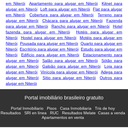
em Niterói
Apartamento para alugar em Niterói
Kitnet para
alugar em Niterói
Loft para alugar em Niterói
Flat para alugar
em Niterói
Cobertura para alugar em Niterói
Terreno para
alugar em Niterói
Chácara para alugar em Niterói
Fazenda
para alugar em Niterói
Rancho para alugar em Niterói
Hotel
fazenda para alugar em Niterói
Hotéis para alugar em
Niterói
Hostel para alugar em Niterói
Motéis para alugar em
Niterói
Pousada para alugar em Niterói
Quarto para alugar em
Niterói
Escritório para alugar em Niterói
Estudo para alugar em
Niterói
Edifício para alugar em Niterói
Estacionamento para
alugar em Niterói
Salão para alugar em Niterói
Sótão para
alugar em Niterói
Galpão para alugar em Niterói
Loja para
alugar em Niterói
Vinícola para alugar em Niterói
Adega para
alugar em Niterói
Sítio para alugar em Niterói
Outros para
alugar em Niterói
Portal imobiliário brasileiro gratuito
Portal Inmobiliario
Pisos
Casa Inmobiliaria
Tris de hoy
Resultados
SRI en línea
RUC
Resultados Melate
Casas a venda
Apartamentos en venta