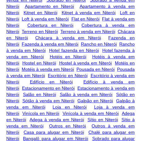
Niterói
Apartamento en Niterói
Apartamento à venda em
Niterói
Kitnet en Niterói
Kitnet à venda em Niterói
Loft en
Niterói
Loft à venda em Niterói
Flat en Niterói
Flat à venda em
Niterói
Cobertura en Niterói
Cobertura à venda em
Niterói
Terreno en Niterói
Terreno à venda em Niterói
Chácara
en Niterói
Chácara à venda em Niterói
Fazenda en
Niterói
Fazenda à venda em Niterói
Rancho en Niterói
Rancho
à venda em Niterói
Hotel fazenda en Niterói
Hotel fazenda à
venda em Niterói
Hotéis en Niterói
Hotéis à venda em
Niterói
Hostel en Niterói
Hostel à venda em Niterói
Motéis en
Niterói
Motéis à venda em Niterói
Pousada en Niterói
Pousada
à venda em Niterói
Escritório en Niterói
Escritório à venda em
Niterói
Edifício en Niterói
Edifício à venda em
Niterói
Estacionamento en Niterói
Estacionamento à venda em
Niterói
Salão en Niterói
Salão à venda em Niterói
Sótão en
Niterói
Sótão à venda em Niterói
Galpão en Niterói
Galpão à
venda em Niterói
Loja en Niterói
Loja à venda em
Niterói
Vinícola en Niterói
Vinícola à venda em Niterói
Adega
en Niterói
Adega à venda em Niterói
Sítio en Niterói
Sítio à
venda em Niterói
Outros en Niterói
Outros à venda em
Niterói
Casa para alugar em Niterói
Chalé para alugar em
Niterói
Bangalô para alugar em Niterói
Sobrado para alugar