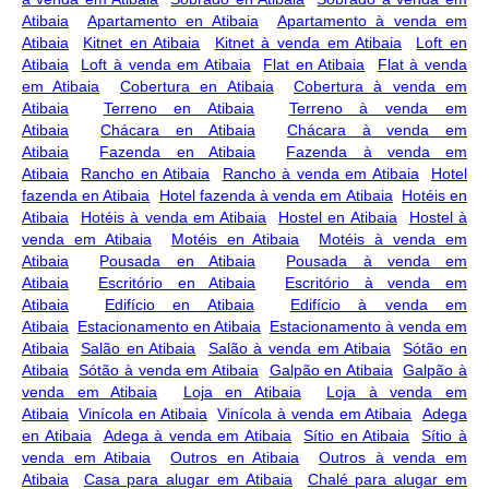
Atibaia
Apartamento en Atibaia
Apartamento à venda em
Atibaia
Kitnet en Atibaia
Kitnet à venda em Atibaia
Loft en
Atibaia
Loft à venda em Atibaia
Flat en Atibaia
Flat à venda
em Atibaia
Cobertura en Atibaia
Cobertura à venda em
Atibaia
Terreno en Atibaia
Terreno à venda em
Atibaia
Chácara en Atibaia
Chácara à venda em
Atibaia
Fazenda en Atibaia
Fazenda à venda em
Atibaia
Rancho en Atibaia
Rancho à venda em Atibaia
Hotel
fazenda en Atibaia
Hotel fazenda à venda em Atibaia
Hotéis en
Atibaia
Hotéis à venda em Atibaia
Hostel en Atibaia
Hostel à
venda em Atibaia
Motéis en Atibaia
Motéis à venda em
Atibaia
Pousada en Atibaia
Pousada à venda em
Atibaia
Escritório en Atibaia
Escritório à venda em
Atibaia
Edifício en Atibaia
Edifício à venda em
Atibaia
Estacionamento en Atibaia
Estacionamento à venda em
Atibaia
Salão en Atibaia
Salão à venda em Atibaia
Sótão en
Atibaia
Sótão à venda em Atibaia
Galpão en Atibaia
Galpão à
venda em Atibaia
Loja en Atibaia
Loja à venda em
Atibaia
Vinícola en Atibaia
Vinícola à venda em Atibaia
Adega
en Atibaia
Adega à venda em Atibaia
Sítio en Atibaia
Sítio à
venda em Atibaia
Outros en Atibaia
Outros à venda em
Atibaia
Casa para alugar em Atibaia
Chalé para alugar em