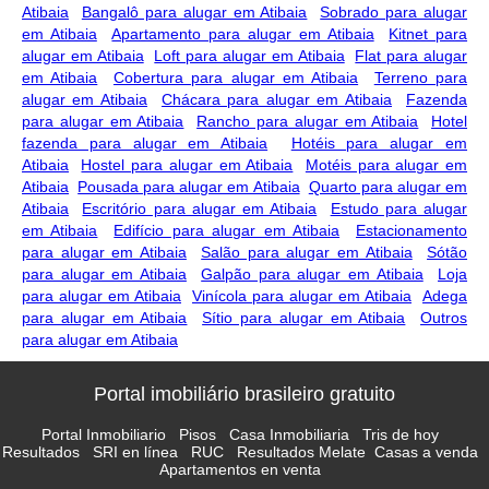
Atibaia
Bangalô para alugar em Atibaia
Sobrado para alugar
em Atibaia
Apartamento para alugar em Atibaia
Kitnet para
alugar em Atibaia
Loft para alugar em Atibaia
Flat para alugar
em Atibaia
Cobertura para alugar em Atibaia
Terreno para
alugar em Atibaia
Chácara para alugar em Atibaia
Fazenda
para alugar em Atibaia
Rancho para alugar em Atibaia
Hotel
fazenda para alugar em Atibaia
Hotéis para alugar em
Atibaia
Hostel para alugar em Atibaia
Motéis para alugar em
Atibaia
Pousada para alugar em Atibaia
Quarto para alugar em
Atibaia
Escritório para alugar em Atibaia
Estudo para alugar
em Atibaia
Edifício para alugar em Atibaia
Estacionamento
para alugar em Atibaia
Salão para alugar em Atibaia
Sótão
para alugar em Atibaia
Galpão para alugar em Atibaia
Loja
para alugar em Atibaia
Vinícola para alugar em Atibaia
Adega
para alugar em Atibaia
Sítio para alugar em Atibaia
Outros
para alugar em Atibaia
Portal imobiliário brasileiro gratuito
Portal Inmobiliario
Pisos
Casa Inmobiliaria
Tris de hoy
Resultados
SRI en línea
RUC
Resultados Melate
Casas a venda
Apartamentos en venta