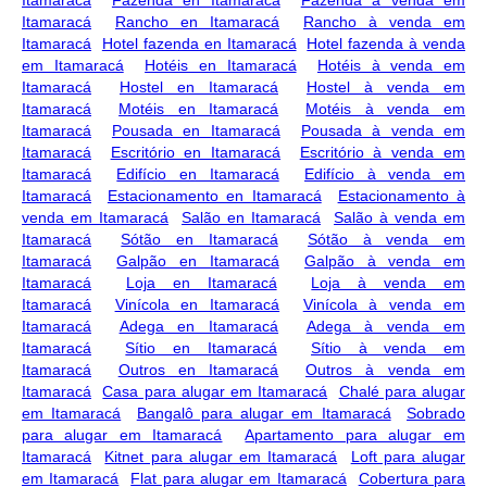
Itamaracá
Rancho en Itamaracá
Rancho à venda em
Itamaracá
Hotel fazenda en Itamaracá
Hotel fazenda à venda
em Itamaracá
Hotéis en Itamaracá
Hotéis à venda em
Itamaracá
Hostel en Itamaracá
Hostel à venda em
Itamaracá
Motéis en Itamaracá
Motéis à venda em
Itamaracá
Pousada en Itamaracá
Pousada à venda em
Itamaracá
Escritório en Itamaracá
Escritório à venda em
Itamaracá
Edifício en Itamaracá
Edifício à venda em
Itamaracá
Estacionamento en Itamaracá
Estacionamento à
venda em Itamaracá
Salão en Itamaracá
Salão à venda em
Itamaracá
Sótão en Itamaracá
Sótão à venda em
Itamaracá
Galpão en Itamaracá
Galpão à venda em
Itamaracá
Loja en Itamaracá
Loja à venda em
Itamaracá
Vinícola en Itamaracá
Vinícola à venda em
Itamaracá
Adega en Itamaracá
Adega à venda em
Itamaracá
Sítio en Itamaracá
Sítio à venda em
Itamaracá
Outros en Itamaracá
Outros à venda em
Itamaracá
Casa para alugar em Itamaracá
Chalé para alugar
em Itamaracá
Bangalô para alugar em Itamaracá
Sobrado
para alugar em Itamaracá
Apartamento para alugar em
Itamaracá
Kitnet para alugar em Itamaracá
Loft para alugar
em Itamaracá
Flat para alugar em Itamaracá
Cobertura para