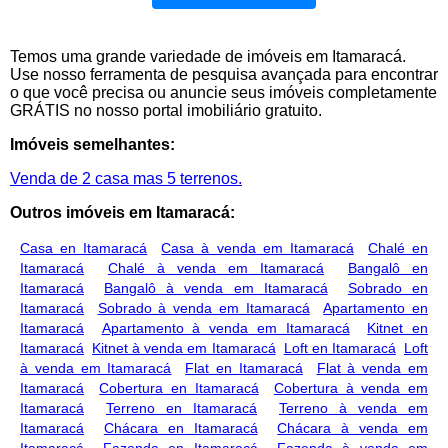
Temos uma grande variedade de imóveis em Itamaracá.
Use nosso ferramenta de pesquisa avançada para encontrar
o que você precisa ou anuncie seus imóveis completamente
GRÁTIS no nosso portal imobiliário gratuito.
Imóveis semelhantes:
Venda de 2 casa mas 5 terrenos.
Outros imóveis em Itamaracá:
Casa en Itamaracá
Casa à venda em Itamaracá
Chalé en
Itamaracá
Chalé à venda em Itamaracá
Bangalô en
Itamaracá
Bangalô à venda em Itamaracá
Sobrado en
Itamaracá
Sobrado à venda em Itamaracá
Apartamento en
Itamaracá
Apartamento à venda em Itamaracá
Kitnet en
Itamaracá
Kitnet à venda em Itamaracá
Loft en Itamaracá
Loft
à venda em Itamaracá
Flat en Itamaracá
Flat à venda em
Itamaracá
Cobertura en Itamaracá
Cobertura à venda em
Itamaracá
Terreno en Itamaracá
Terreno à venda em
Itamaracá
Chácara en Itamaracá
Chácara à venda em
Itamaracá
Fazenda en Itamaracá
Fazenda à venda em