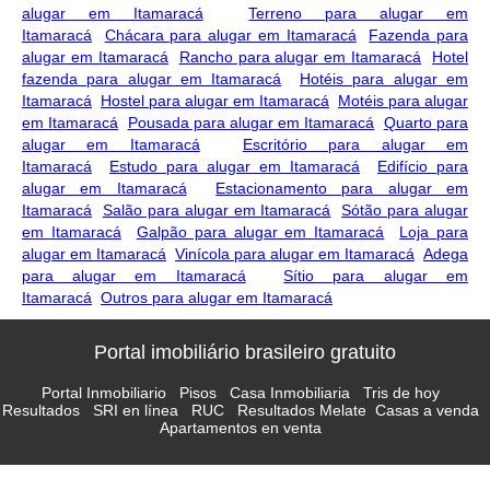
alugar em Itamaracá
Terreno para alugar em
Itamaracá
Chácara para alugar em Itamaracá
Fazenda para
alugar em Itamaracá
Rancho para alugar em Itamaracá
Hotel
fazenda para alugar em Itamaracá
Hotéis para alugar em
Itamaracá
Hostel para alugar em Itamaracá
Motéis para alugar
em Itamaracá
Pousada para alugar em Itamaracá
Quarto para
alugar em Itamaracá
Escritório para alugar em
Itamaracá
Estudo para alugar em Itamaracá
Edifício para
alugar em Itamaracá
Estacionamento para alugar em
Itamaracá
Salão para alugar em Itamaracá
Sótão para alugar
em Itamaracá
Galpão para alugar em Itamaracá
Loja para
alugar em Itamaracá
Vinícola para alugar em Itamaracá
Adega
para alugar em Itamaracá
Sítio para alugar em
Itamaracá
Outros para alugar em Itamaracá
Portal imobiliário brasileiro gratuito
Portal Inmobiliario
Pisos
Casa Inmobiliaria
Tris de hoy
Resultados
SRI en línea
RUC
Resultados Melate
Casas a venda
Apartamentos en venta